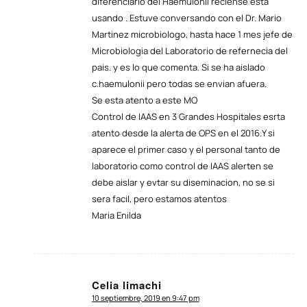
diferenciarlo del Haemulonii reciense esta
usando . Estuve conversando con el Dr. Mario
Martinez microbiologo, hasta hace 1 mes jefe de
Microbiologia del Laboratorio de refernecia del
pais. y es lo que comenta. Si se ha aislado
c.haemulonii pero todas se envian afuera.
Se esta atento a este MO
Control de IAAS en 3 Grandes Hospitales esrta
atento desde la alerta de OPS en el 2016.Y si
aparece el primer caso y el personal tanto de
laboratorio como control de IAAS alerten se
debe aislar y evtar su diseminacion, no se si
sera facil, pero estamos atentos
Maria Enilda
Celia limachi
10 septiembre, 2019 en 9:47 pm
Dice: