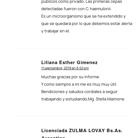
públicos como privado. Las primeras cepas
detectadas fueron con C. haemulonii.
Es un microorganismo que se ha extendido y
que se quedará por lo que debemos estar alerta
y trabajar en el.
Liliana Esther Gimenez
11 septiembre, 2019 en 6:52 pm
Dice:
Muchas gracias por su informe
Y como siempre a mi me es muy muy útil.
Bendiciones y saludos cordiales a seguir
trabajando y estudiando,Mg. Stella Maimone
Licenciada ZULMA LOVAY Bs.As.
Dice: