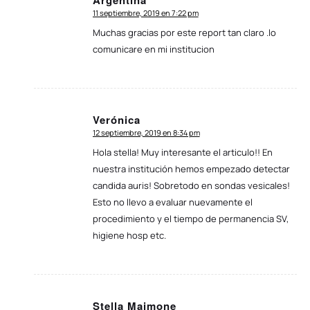
Argentina
11 septiembre, 2019 en 7:22 pm
Muchas gracias por este report tan claro .lo
comunicare en mi institucion
Verónica
12 septiembre, 2019 en 8:34 pm
Dice:
Hola stella! Muy interesante el articulo!! En
nuestra institución hemos empezado detectar
candida auris! Sobretodo en sondas vesicales!
Esto no llevo a evaluar nuevamente el
procedimiento y el tiempo de permanencia SV,
higiene hosp etc.
Stella Maimone