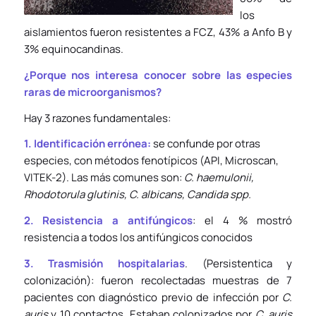
los
aislamientos fueron resistentes a FCZ, 43% a Anfo B y
3% equinocandinas.
¿Porque nos interesa conocer sobre las especies
raras de microorganismos?
Hay 3 razones fundamentales:
1. Identificación errónea:
se confunde por otras
especies, con métodos fenotípicos (API, Microscan,
VITEK-2). Las más comunes son:
C. haemulonii
,
Rhodotorula glutinis, C. albicans, Candida spp
.
2. Resistencia a antifúngicos
: el 4 % mostró
resistencia a todos los antifúngicos conocidos
3. Trasmisión hospitalarias
. (Persistentica y
colonización): fueron recolectadas muestras de 7
pacientes con diagnóstico previo de infección por
C.
auris
y 10 contactos. Estaban colonizados por
C. auris