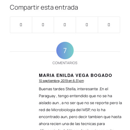
Compartir esta entrada
7
COMENTARIOS
MARIA ENILDA VEGA BOGADO
10 septiembre, 2019 en 6:31 pm
Dice:
Buenas tardes Stella, interesante .En el
Paraguay , tengo entendido que no se ha
aislado aun , a no ser que no se reporte pero la
red de Microbiologia del MSP, no lo ha
encontrado aun, pero decir tambien que hasta
ahora recien una de las tecnicas para